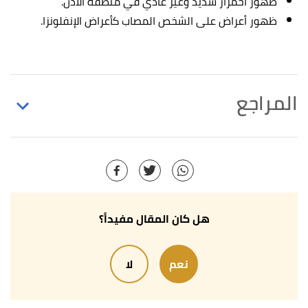
ظهور احمرار شديد وغير عادي في منطقة الأذن.
ظهور أعراض على الشخص المصاب كأعراض الإنفلونزا.
المراجع
أ
ب
ت
ROGER HENDERSON (10/10/2019),
"Itchy
^
inner ears? Sounds like you might have eczema"
,
netdoctor
, Retrieved 16/5/2021. Edited.
أ
ب
ت
ث
ج
Dan Brennan (27/4/2021),
"What to
^
هل كان المقال مفيداً؟
Know About Ear Eczema"
,
webmd
, Retrieved
16/5/2021. Edited.
نعم
لا
أ
ب
ت
,
fondationeczema
,
"ECZEMA ON THE EARS"
^
Retrieved 16/5/2021. Edited.