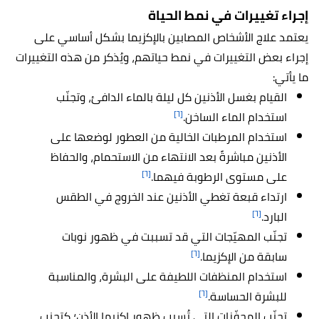
إجراء تغييرات في نمط الحياة
يعتمد علاج الأشخاص المصابين بالإكزيما بشكل أساسي على
إجراء بعض التغييرات في نمط حياتهم، ويُذكر من هذه التغييرات
ما يأتي:
القيام بغسل الأذنين كل ليلة بالماء الدافئ، وتجنّب
[٦]
استخدام الماء الساخن.
استخدام المرطبات الخالية من العطور لوضعها على
الأذنين مباشرةً بعد الانتهاء من الاستحمام، والحفاظ
[٦]
على مستوى الرطوبة فيهما.
ارتداء قبعة تغطي الأذنين عند الخروج في الطقس
[٦]
البارد.
تجنّب المهيّجات التي قد تسببت في ظهور نوبات
[٦]
سابقة من الإكزيما.
استخدام المنظفات اللطيفة على البشرة، والمناسبة
[٦]
للبشرة الحساسة.
تجنّب المحفّزات التي تُسبب ظهور إكزيما الأذن؛ كتجنب