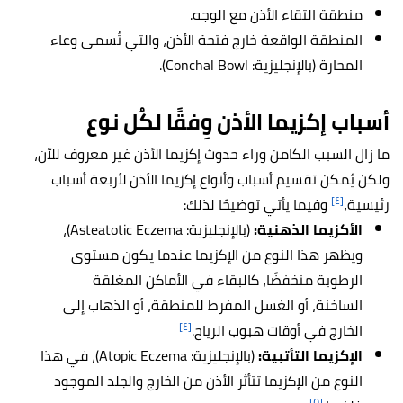
منطقة التقاء الأذن مع الوجه.
المنطقة الواقعة خارج فتحة الأذن، والتي تُسمى وعاء
المحارة (بالإنجليزية: Conchal Bowl).
أسباب إكزيما الأذن وِفقًا لكُل نوع
ما زال السبب الكامن وراء حدوث إكزيما الأذن غير معروف للآن،
ولكن يُمكن تقسيم أسباب وأنواع إكزيما الأذن لأربعة أسباب
[٤]
رئيسية،
وفيما يأتي توضيحًا لذلك:
الأكزيما الذهنية:
(بالإنجليزية: Asteatotic Eczema)،
ويظهر هذا النوع من الإكزيما عندما يكون مستوى
الرطوبة منخفضًا، كالبقاء في الأماكن المغلقة
الساخنة، أو الغسل المفرط للمنطقة، أو الذهاب إلى
[٤]
الخارج في أوقات هبوب الرياح.
الإكزيما التأتبية:
(بالإنجليزية: Atopic Eczema)، في هذا
النوع من الإكزيما تتأثر الأذن من الخارج والجلد الموجود
[٥]