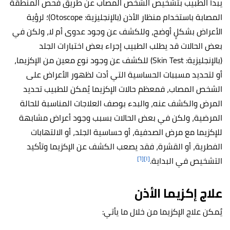
يبدأ الطبيب بتشخيص الشخص المصاب عن طريق فحص المنطقة
المصابة باستخدام منظار الأذن (بالإنجليزية: Otoscope)؛ لرؤية
الأعراض بشكلٍ أوضح، وللكشف عن وجود عدوى أم لا، ولكن في
بعض الحالات قد يطلب الطبيب إجراء بعض اختبارات الجلد
(بالإنجليزية: Skin Test) للكشف عن وجود نوع معين من الإكزيما،
أو لتحديد مسببات الحساسية التي أدت لظهور الأعراض على
الشخص المصاب، فمعظم حالات الإكزيما يُمكن للطبيب تحديد
المرض والكشف عنه، والبدء بوصف العلاجات المناسبة للحالة
المرضية، ولكن في بعض الحالات بسبب وجود أعراض مشابهة
للإكزيما مع مرض الصدفية، أو حساسية الجلد، أو الالتهابات
الفطرية، أو القشرة، فقد يصعب الكشف عن الإكزيما وتأكيد
[٦]
[١]
التشخيص في البداية.
علاج إكزيما الأذن
يُمكن علاج الإكزيما من خلال ما يأتي: