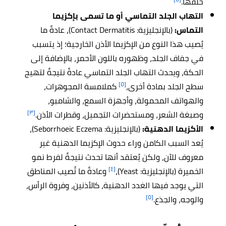
خلفها.
التهاب الجلد التماسي أو ما تسمى بإكزيما
التماس:
(بالإنجليزية: Contact Dermatitis)، عادةً ما
يُصيب هذا النوع من الإكزيما الأذن الخارجية؛ إذ يتسبب
في جفاف الجلد، وظهوره باللون الأحمر، بالإضافة إلى
الحكة، ويحدث التهاب الجلد التماسي عادةً نتيجةً لتهيج
[٥]
سطح الجلد بمادة أخرى،
كملامسة المجوهرات،
والهواتف المحمولة، وأجهزة السمع، والشامبو،
[٣]
وصبغة الشعر، ومستحضرات التجميل، وقطرات الأذن.
الأكزيما الدهنية:
(بالإنجليزية: Seborrhoeic Eczema)،
يُعد السبب الكامن وراء حدوث الإكزيما الدهنية غير
معروف للآن، ولكن يُعتقد أنها تحدث نتيجةً لفرط نمو
[٤]
الخميرة (بالإنجليزية: Yeast)،
وعادةً ما تُصيب المناطق
التي يوجد فيها الغدد الدهنية، كالأذنين، وفروة الرأس،
[٥]
والوجه، والجذع.