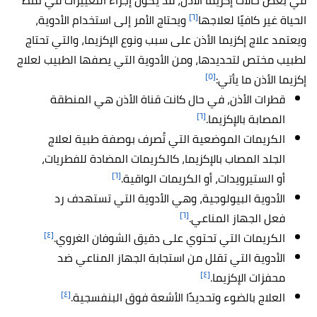
في بعض حالات إكزيما الأذن، قد يكون إجراء التغييرات في نمط
[٦]
الحياة غير كافيًا لعلاجها
ويحتاج الأمر إلى استخدام الأدوية،
ويعتمد علاج إكزيما الأذن على سبب ونوع الإكزيما، والتي تحتاج
لطبيب مختص لتحديدها، ومن الأدوية التي يصفها الطبيب لعلاج
[٥]
إكزيما الأذن ما يأتي:
قطرات الأذن، في حال كانت قناة الأذن هي المنطقة
[٦]
المصابة بالإكزيما.
الكريمات الموضعية التي تُصرف بوصفة طبية لعلاج
الجلد المصاب بالإكزيما، كالكريمات المضادة للفطريات،
[٦]
أو الستيرويدات، أو الكريمات الواقية.
الأدوية البيولوجية، وهي الأدوية التي تستهدف رد
[٦]
فعل الجهاز المناعي.
[٤]
الكريمات التي تحتوي على دقيق الشوفان الغروي.
الأدوية التي تقلل من استجابة الجهاز المناعي ضد
[٤]
محفزات الإكزيما.
[٤]
العلاج بالضوء وتحديدًا الأشعة فوق البنفسجية.