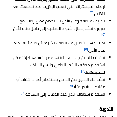
ارتداء المجوهرات التي تسبب الإكزيما عند تلامسها مع
[٦]
الأذنين.
تنظيف منطقة وعاء الأذن باستخدام قطن رطب، مع
ضرورة تجنّب إدخال الأعواد القطنية إلى داخل قناة الأذن.
[٥]
تجنّب غسل الأذنين من الداخل بكثرة؛ لأن ذلك يُتلف جلد
[٥]
قناة الأذن.
تجفيف الأذنين جيدًا بعد الانتهاء من غسلهما؛ إذ يُمكن
استخدام مجفف الشعر الدافئ وليس الساخن
[٥]
لتجفيفهما.
تجنّب حك الأذنين من الداخل باستخدام أعواد الثقاب أو
[٥]
مقابض الشعر مثلًا.
[٥]
استخدام سدادات الأذن عند الذهاب إلى السباحة.
الأدوية