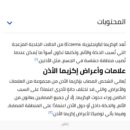
المحتويات
تُعد الإكزيما (بالإنجليزية: Eczema) من الحالات الجلدية المزعجة
التي تُسبب الحكة والألم، ولكنها تكون أسوأ ما يُمكن عندما
[١]
تُصيب منطقة حسّاسة في الجسم، مثل الأذنين.
علامات وأعراض إكزيما الأذن
يُعاني الشخص المصاب بإكزيما الأذن من مجموعة من العلامات
والأعراض، والتي قد تختلف حالةٍ لأخرى اعتمادًا على السبب
الكامن وراء حدوث الإكزيما، إلّا أن جميع المصابين يعانون من
الألم، والحكة داخل أو حول الأذن اعتمادًا على المنطقة المصابة،
[٢]
وفيما يأتي توضيحًا لأعراض إكزيما الأذن: