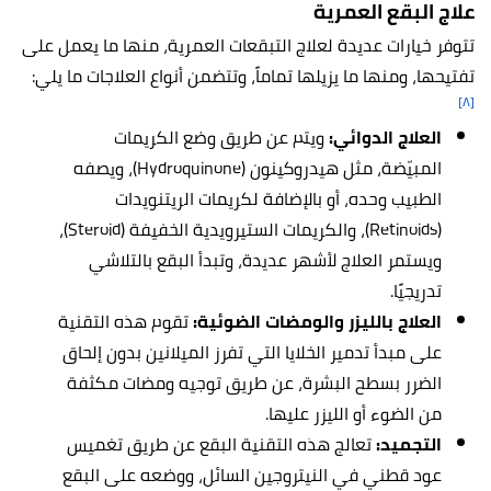
علاج البقع العمرية
تتوفر خيارات عديدة لعلاج التبقعات العمرية، منها ما يعمل على
تفتيحها، ومنها ما يزيلها تماماً، وتتضمن أنواع العلاجات ما يلي:
[٨]
العلاج الدوائي:
ويتم عن طريق وضع الكريمات
المبيّضة، مثل هيدروكينون (Hydroquinone)، ويصفه
الطبيب وحده، أو بالإضافة لكريمات الريتنويدات
(Retinoids)، والكريمات الستيرويدية الخفيفة (Steroid)،
ويستمر العلاج لأشهر عديدة، وتبدأ البقع بالتلاشي
تدريجيًا.
العلاج بالليزر والومضات الضوئية:
تقوم هذه التقنية
على مبدأ تدمير الخلايا التي تفرز الميلانين بدون إلحاق
الضرر بسطح البشرة، عن طريق توجيه ومضات مكثفة
من الضوء أو الليزر عليها.
التجميد:
تعالج هذه التقنية البقع عن طريق تغميس
عود قطني في النيتروجين السائل، ووضعه على البقع