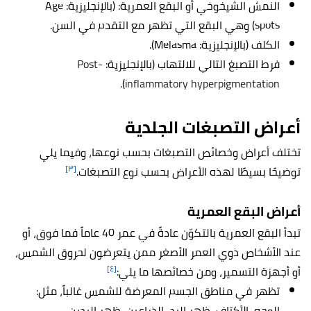
النمش الشيخوخي أو البقع العمرية: (بالإنجليزية: Age
spots) وهي البقع التي تظهر مع التقدم في السن.
الكلف (بالإنجليزية: Melasma).
فرط التصبغ التالي للالتهاب (بالإنجليزية:
Post-
).
inflammatory hyperpigmentation
أعراض التصبغات الجلدية
تختلف أعراض وخصائص التصبغات بحسب نوعها، وفيما يلي
[٣]
توضيحًا بسيطًا لهذه الأعراض بحسب نوع التصبغات.
أعراض البقع العمرية
تبدأ البقع العمرية بالتكوّن عادةً في عمر 40 عاماً فما فوق، أو
عند الأشخاص ذوي العمر الأصغر ممن يتعرضون لحروق الشمس،
[٤]
أو أجهزة التسمير، ومن خصائصها ما يلي:
تظهر في مناطق الجسم المعرضة للشمس غالباً، مثل:
الوجه، الأكتاف، ظهر اليد، الذراعين، ظهر اليدين