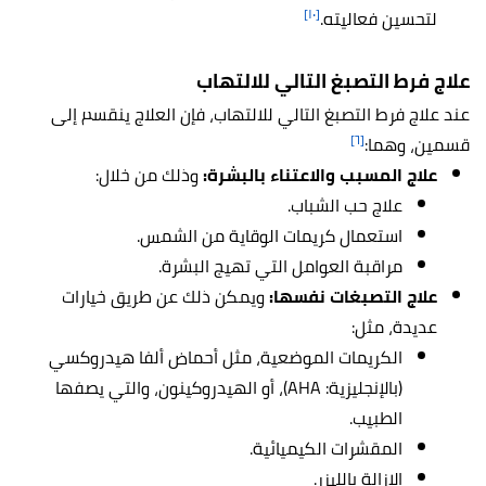
[١٠]
لتحسين فعاليته.
علاج فرط التصبغ التالي للالتهاب
عند علاج فرط التصبغ التالي للالتهاب، فإن العلاج ينقسم إلى
[٦]
قسمين، وهما:
علاج المسبب والاعتناء بالبشرة:
وذلك من خلال:
علاج حب الشباب.
استعمال كريمات الوقاية من الشمس.
مراقبة العوامل التي تهيج البشرة.
علاج التصبغات نفسها:
ويمكن ذلك عن طريق خيارات
عديدة، مثل:
الكريمات الموضعية، مثل أحماض ألفا هيدروكسي
(بالإنجليزية: AHA)، أو الهيدروكينون، والتي يصفها
الطبيب.
المقشرات الكيميائية.
الإزالة بالليزر.