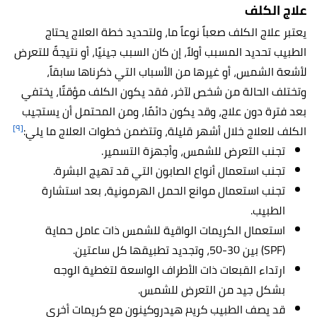
علاج الكلف
يعتبر علاج الكلف صعباً نوعاً ما، ولتحديد خطة العلاج يحتاج
الطبيب تحديد المسبب أولاً، إن كان السبب جينيًا، أو نتيجةً للتعرض
لأشعة الشمس، أو غيرها من الأسباب التي ذكرناها سابقاً،
وتختلف الحالة من شخص لآخر، فقد يكون الكلف مؤقتًا، يختفي
بعد فترة دون علاج، وقد يكون دائمًا، ومن المحتمل أن يستجيب
[٩]
الكلف للعلاج خلال أشهر قليلة، وتتضمن خطوات العلاج ما يلي:
تجنب التعرض للشمس، وأجهزة التسمير.
تجنب استعمال أنواع الصابون التي قد تهيج البشرة.
تجنب استعمال موانع الحمل الهرمونية، بعد استشارة
الطبيب.
استعمال الكريمات الواقية للشمس ذات عامل حماية
(SPF) بين 30-50، وتجديد تطبيقها كل ساعتين.
ارتداء القبعات ذات الأطراف الواسعة لتغطية الوجه
بشكل جيد من التعرض للشمس.
قد يصف الطبيب كريم هيدروكينون مع كريمات أخرى