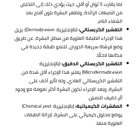
لما يقارب 5 ثوان أو أقل، حيث يؤدي ذلك إلى التخلص
من الصبغات الزائدة، وتظهر البشرة بلون أفتح بعد
الشفاء التام.
التقشير الكريستالي:
(بالإنجليزية:
Dermabrasion
): يزيل
هذا الإجراء الطبقة العلوية من سطح البشرة، عن طريق
وضع فرشاة سريعة الدوران، لتنمو طبقة جديدة في
مكانها لاحقًا.
التقشير الكريستالي الدقيق:
(بالإنجليزية:
Microdermabrasion) يعتبر هذا الإجراء أقل شدة من
التقشير الكريستالي العادي، وله تأثير أخف على
البشرة، وبعد الإجراء تكون البشرة أكثر نعومة مع وجود
أثر خفيف للنمش.
المقشرات الكيميائية:
(بالإنجليزية: Chemical peel)
يوضع محلول كيميائي على البشرة، لإزالة الطبقات
العلوية منها.