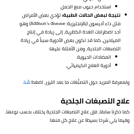
استخدام حبوب منع الحمل.
نتيجة لبعض الحالات الطبية:
تؤدي بعض الأمراض
مثل داء أديسون (بالإنجليزية:
Addison’s disease
) وهو
أحد اضطرابات الغدة الكظرية، إلى زيادة في إنتاج
الميلانين، كما قد تكون بعض الأدوية سبباً في زيادة
التصبغات الجلدية، ومن الأمثلة عليها:
المضادات الحيوية.
أدوية العلاج الكيميائي.
ولمعرفة المزيد حول التصبُّغات ما بعد الليزر، اضغط
هُنا
.
علاج التصبغات الجلدية
كما ذكرنا سابقا، فإن علاج التصبغات الجلدية يختلف بحسب نوعها،
وفيما يلي شرحا بسيطا عن علاج كل منها: