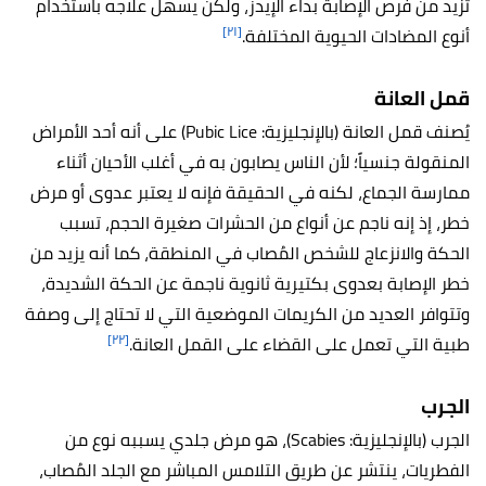
تزيد من فرص الإصابة بداء الإيدز، ولكن يسهل علاجه باستخدام
[٢١]
أنوع المضادات الحيوية المختلفة.
قمل العانة
يُصنف قمل العانة (بالإنجليزية: Pubic Lice) على أنه أحد الأمراض
المنقولة جنسياً؛ لأن الناس يصابون به في أغلب الأحيان أثناء
ممارسة الجماع، لكنه في الحقيقة فإنه لا يعتبر عدوى أو مرض
خطر، إذ إنه ناجم عن أنواع من الحشرات صغيرة الحجم، تسبب
الحكة والانزعاج للشخص المُصاب في المنطقة، كما أنه يزيد من
خطر الإصابة بعدوى بكتيرية ثانوية ناجمة عن الحكة الشديدة،
وتتوافر العديد من الكريمات الموضعية التي لا تحتاج إلى وصفة
[٢٢]
طبية التي تعمل على القضاء على القمل العانة.
الجرب
الجرب (بالإنجليزية: Scabies)، هو مرض جلدي يسببه نوع من
الفطريات، ينتشر عن طريق التلامس المباشر مع الجلد المُصاب،