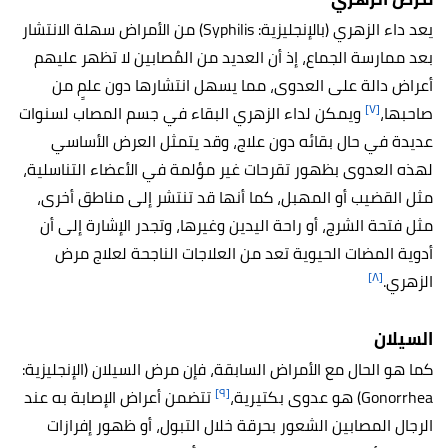
يعد داء الزهري (بالإنجليزية: Syphilis) من الأمراض سهلة الانتشار
بعد ممارسة الجماع، إذ أن العديد من المُصابين لا تظهر عليهم
أعراض دالة على العدوى، مما يسهل انتشارها دون علمٍ من
[٧]
صاحبها،
ويمكن لداء الزهري البقاء في جسم المصاب لسنوات
عديدة في حال بقائه دون علاج، وقد يتمثل العرض الأساسي
لهذه العدوى بظهور تقرحات غير مؤلمة في الأعضاء التناسلية،
مثل القضيب أو المهبل، كما أنها قد تنتشر إلى مناطق أخرى،
مثل فتحة الشرج، أو راحة اليدين وغيرها، وتجدر الإشارة إلى أن
أدوية المضات الحيوية تعد من العلاجات الناجحة لعلاج مرض
[٨]
الزهري.
السيلان
كما هو الحال مع الأمراض السابقة، فإن مرض السيلان (الإنجليزية:
[٩]
Gonorrhea)
هو عدوى بكتيرية،
تتضمن أعراض الإصابة به عند
الرجال المصابين الشعور بحرقة خلال التبول، أو ظهور إفرازات