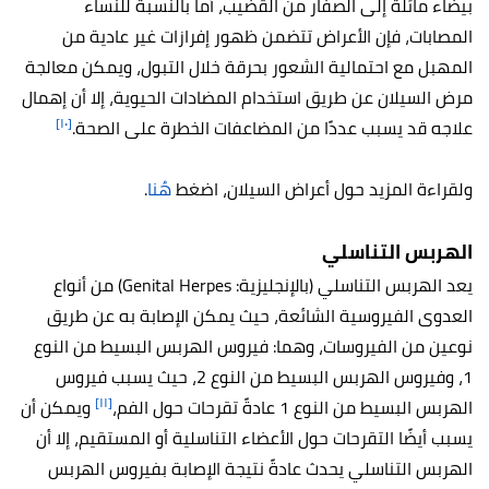
بيضاء مائلة إلى الصفار من القضيب، أما بالنسبة للنساء
المصابات، فإن الأعراض تتضمن ظهور إفرازات غير عادية من
المهبل مع احتمالية الشعور بحرقة خلال التبول، ويمكن معالجة
مرض السيلان عن طريق استخدام المضادات الحيوية
، إلا أن إهمال
[١٠]
علاجه قد يسبب عددًا من المضاعفات الخطرة على الصحة.
ولقراءة المزيد حول أعراض السيلان، اضغط
هُنا
.
الهربس التناسلي
يعد الهربس التناسلي (بالإنجليزية: Genital Herpes) من أنواع
العدوى الفيروسية الشائعة، حيث يمكن الإصابة به عن طريق
نوعين من الفيروسات، وهما: فيروس الهربس البسيط من النوع
1، وفيروس الهربس البسيط من النوع 2
، حيث يسبب فيروس
[١١]
الهربس البسيط من النوع 1 عادةً تقرحات حول الفم،
ويمكن أن
يسبب أيضًا التقرحات حول الأعضاء التناسلية أو المستقيم، إلا أن
الهربس التناسلي يحدث عادةً نتيجة الإصابة بفيروس الهربس