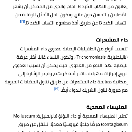
يعانون من التهاب الكبد B الحاد، والذي من الممكن أن يشعر
المُصابين بالتحسن دون علاج، ويكون الحل الأمثل للوقاية من
[١٦]
التهاب الكبد B عن طريق أخذ مطعوم التهاب الكبد B.
داء المشعرات
تتسبب أنواع من الطفيليات الإصابة بعدوى داء المشعرات
(بالإنجليزية:
Trichomoniasis)، وتكون النساء غالبًا أكثر عرضة
للإصابة بهذا النوع من العدوى، حيث يمكن أن تسبب العدوى
خروج إفرازات مهبلية ذات رائحة كريهة، وتجدر الإشارة إلى
إمكانية معالجة داء المشعرات عن طريق تناول المضادات الحيوية
[١٩]
مع ضرورة تناول الشريك للدواء أيضًا.
المليساء المعدية
تعتبر المليساء المعدية أو داء اللؤلؤ (بالإنجليزية:
Molluscum
contagiosum) مرضًا جلديًا فيروسيًا معديًا، تنتقل عن طريق