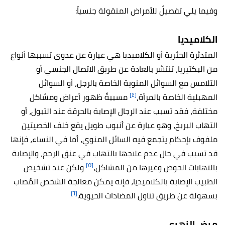
وفيما يلي تفصيلٌ للأمراض المنقولة جنسياً:
الكلاميديا
المتدثرة الحثرية أو الكلاميديا هي عبارة عن عدوى تسببها أنواع
من البكتيريا، تنتشر بالعادة عن طريق الاتصال الجنسي أو
التلامس مع السوائل المنوية الخاصة بالرجل، أو السوائل
[٤]
المهبلية الخاصة بالمرأة،
مسببةً ظهور أعراض ومشاكل
مختلفة، فقد تسبب عند الرجال الإصابة بالحرقة عند التبول، أو
التهاب البربخ،
وهو عبارة عن أنبوب طويل يقع خلف الخصيتين
ملفوف بإحكام يتجمع فيه السائل المنوي، أما في النساء، فإنها
قد تسبب في حال عدم علاجها بالتهاب في عنق الرحم، والإصابة
[٥]
بالتهابات الحوض وغيرها من المشاكل،
ولكن عند تشخيص
الطبيب الإصابة بالكلاميديا، فإنه يمكن معالجة الشخص المُصاب
[٦]
بسهولة عن طريق تناول المضادات الحيوية.
مرض الزهري