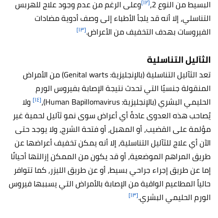
[١٢]
البسيط من النوع 2،
وعلى الرغم من عدم وجود علاج للهربس
التناسلي، إلا أنه قد يلجأ الأطباء إلى وصف أدوية مضادات
[١٣]
الفيروسات بهدف التخفيف من الأعراض
.
الثآليل التناسلية
تعد الثآليل التناسلية (بالإنجليزية: Genital warts)
من الأمراض
المنقولة جنسيًا التي تحدث نتيجة الإصابة بفيروس الورم
[١٤]
الحليمي البشري (بالإنجليزية:
Human Bapillomavirus
)،
ولا
يُصاحب هذه العدوى عادةً أي أعراض سوى نمو ثآليل لحمية غير
مؤلمة على القضيب، أو المهبل، أو فتحة الشرج، ولا يوجد حتى
الآن أي علاج للثآليل التناسلية، إلا أنه يمكن تخفيف أعراضها عن
طريق المراهم الموضعية، أو قد يكون من الممكن إزالتها أحيانًا
إما عن طريق إجراء جراحي بسيط، أو عن طريق الليزر، كما تتوافر
حالياً المطاعيم الواقية من الإصابة بالأمراض التي يسببها
فيروس
[١٣]
الورم الحليمي البشري
.