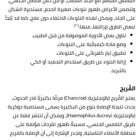
التلامس المباشر مع الجلد المُصاب، أو من خلال الاتصال الجنسي،
وتتضمن الأعراض ظهور نتوءات صغيرة الحجم، مستديرة الشكل
على الجلد، ويمكن لهذه النتوءات الاختفاء دون علاج، كما قد يُلجأ
[٢٠]
لبعض الطرق لإزالتها، منها:
تناول بعض الأدوية الموصوفة من قبل الطبيب.
وضع مادة كيميائية على النتوءات.
تطبيق تيار كهربائي على النتوءات.
إزالة النتوء عن طريق استخدام التجميد أو الكي
بالتبريد.
القُريح
يعتبر القُريح (بالإنجليزية:
Chancroid)
مرضًا بكتيريًا نادر الحدوث،
يحدث نتيجة الإصابة بنوع من البكتيريا يسمى مستدمية دوكرية
(بالإنجليزية: Haemophilus ducreyi)، ويمكن أن تنتشر فقط عن
طريق التلامس الجنسي، مسببةً ظهور تقرحات مؤلمة على
منطقة الأعضاء التناسلية، وتجدر الإشارة إلى أن الإصابة بالقريح