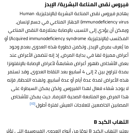
فيروس نقص المناعة البشرية/ الإيدز
يهاجم فيروس نقص المناعة البشرية (بالإنجليزية:
Human
immunodeficiency virus) الجهاز المناعي في جسم لإنسان،
ويمكن أن يؤدي إلى التسبب بالإصابة بمتلازمة النقص المناعي
المكتسب (بالإنجليزية:
Acquired immunodeficiency syndrome)
أو
ما يُعرف بمرض الإيدز، وتكمن خطورة هذه العدوى بعدم وجود
أعراض مميزة لها في بداية المرض، إذ إنه تتضمن الأعراض عند
بعض الأشخاص ظهور أعراض مشابهةً لأعراض الإصابة بالإنفلونزا
بمدة تتراوح بين 2 إلى 4 أسابيع بعد التقاط العدوى، وقد تستمر
هذه الأعراض لمدة عدة أيام أو عدة أسابيع، ولهذه اللحظة، فإنه
لا يوجد شفاء فعال لهذا الفيروس، ولكن يمكن السيطرة على
هذا المرض مع المتابعة الصحية اللازمة، حيث يمكن للأشخاص
[١٥]
المصابين الخاضعين للعلاجات العيش لفترة أطول.
التهاب الكبد B
يعتبر التهاب الكبد B نوعًا من أنواع العدوى الفيروسية التي تؤثر