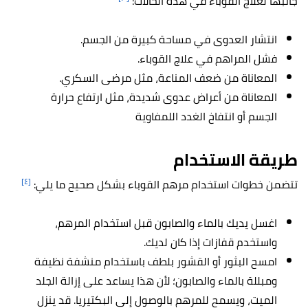
جانبها لعلاج القوباء في هذه الحالات:
انتشار العدوى في مساحة كبيرة من الجسم.
فشل المراهم في علاج القوباء.
المعاناة من ضعف المناعة، مثل مرضى السكري.
المعاناة من أعراض عدوى شديدة، مثل ارتفاع حرارة
الجسم أو انتفاخ الغدد اللمفاوية
طريقة الاستخدام
[٤]
تتضمن خطوات استخدام مرهم القوباء بشكل صحيح ما يلي:
اغسل يديك بالماء والصابون قبل استخدام المرهم،
واستخدم قفازات إذا كان لديك.
امسح البثور أو القشور بلطف باستخدام منشفة نظيفة
ومبللة بالماء والصابون؛ لأن هذا يساعد على إزالة الجلد
الميت، ويسمح للمرهم بالوصول إلى البكتيريا. قد ينزل